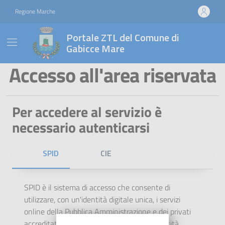
Vai ai contenuti
Vai al footer
Regione Marche
Portale ZTL del Comune di
Gabicce Mare
Portale ZTL del Comune di 
Accesso all'area riservata
Per accedere al servizio è
necessario autenticarsi
SPID
CIE
SPID è il sistema di accesso che consente di
utilizzare, con un'identità digitale unica, i servizi
online della Pubblica Amministrazione e dei privati
accreditati. Se sei già in possesso di un'identità